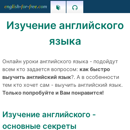
e
n
g
l
i
s
h
-
f
o
r
-
f
r
e
e
.
c
o
m


Изучение английского
языка
Онлайн уроки английского языка - подойдут
всем кто задается вопросом:
как быстро
выучить английский язык
?. А в особенности
тем кто хочет сам - выучить английский язык.
Только попробуйте и Вам понравится!
Изучение английского -
основные секреты