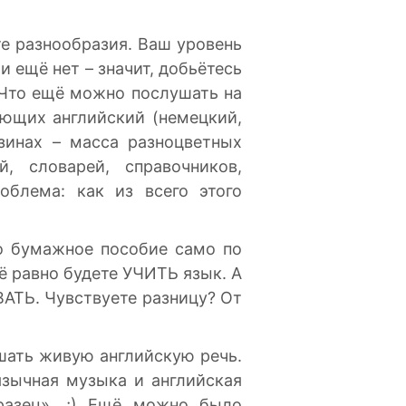
е разнообразия. Ваш уровень
и ещё нет – значит, добьётесь
 Что ещё можно послушать на
ающих английский (немецкий,
зинах – масса разноцветных
, словарей, справочников,
облема: как из всего этого
но бумажное пособие само по
ё равно будете УЧИТЬ язык. А
АТЬ. Чувствуете разницу? От
ушать живую английскую речь.
язычная музыка и английская
бразец». ;) Ещё можно было