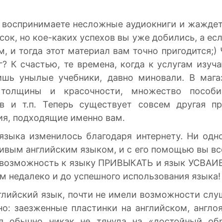
 воспринимаете несложные аудиокниги и жаждет
ок, но кое-каких успехов вы уже добились, а есл
 и тогда этот материал вам точно пригодится;)
г? К счастью, те времена, когда к услугам изуч
лишь унылые учебники, давно миновали. В мага
толщины и красочности, множество пособий
ов и т.п. Теперь существует совсем другая пр
ия, подходящие именно вам.
языка изменилось благодаря интернету. Ни од
ивым английским языком, и с его помощью вы вс
 возможность к языку ПРИВЫКАТЬ и язык УСВАИВ
м недалеко и до успешного использования языка!
нглийский язык, почти не имели возможности сл
о: заезженные пластинки на английском, англо
ая обычно никак не тянула на «достойный о