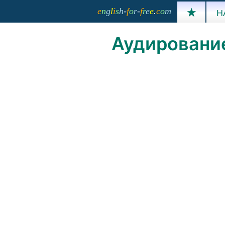
e
n
g
l
i
s
h
-
f
o
r
-
f
r
e
e
.
c
o
m

Н
Аудирование