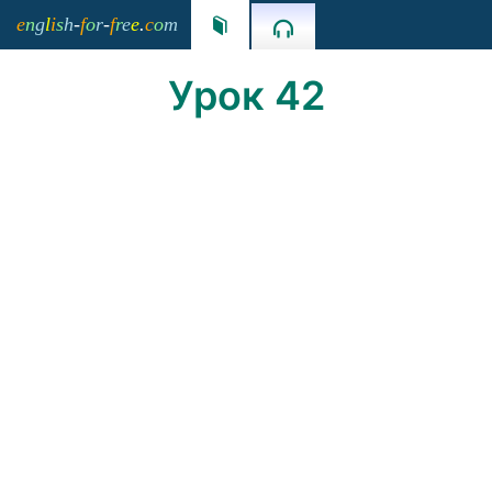
e
n
g
l
i
s
h
-
f
o
r
-
f
r
e
e
.
c
o
m


Урок 42