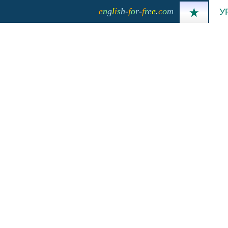
e
n
g
l
i
s
h
-
f
o
r
-
f
r
e
e
.
c
o
m
У
