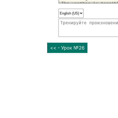
<< - Урок №26