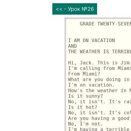
<< - Урок №26