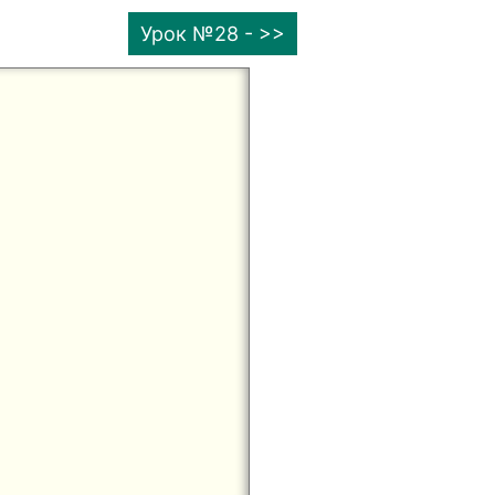
Урок №28 - >>