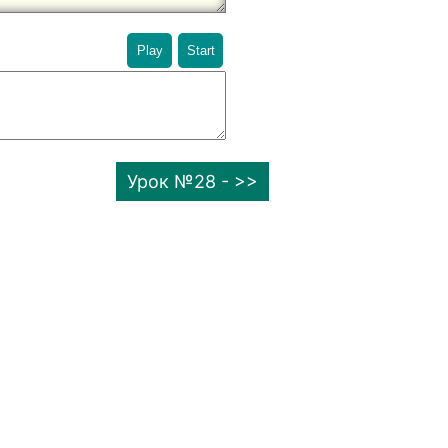
Play
Start
Урок №28 - >>