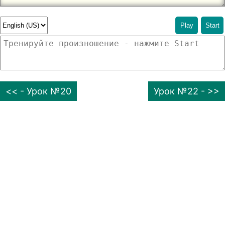
Play
Start
<< - Урок №20
Урок №22 - >>