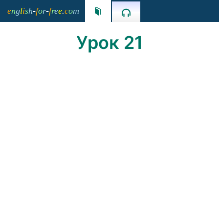
e
n
g
l
i
s
h
-
f
o
r
-
f
r
e
e
.
c
o
m


Урок 21