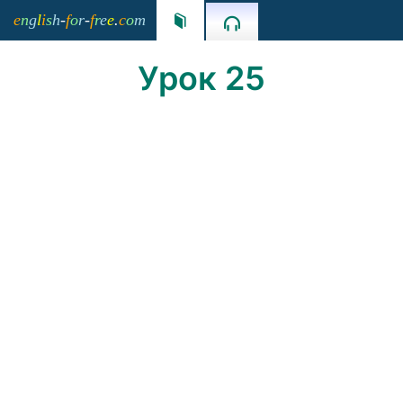
e
n
g
l
i
s
h
-
f
o
r
-
f
r
e
e
.
c
o
m


Урок 25