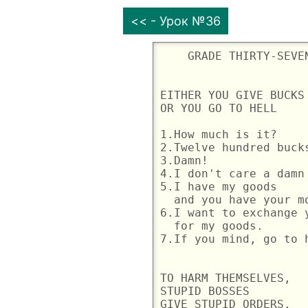
<< - Урок №36