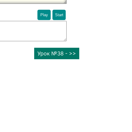
Play
Start
Урок №38 - >>