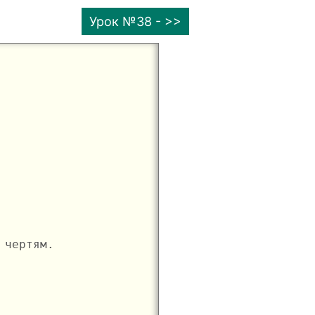
Урок №38 - >>