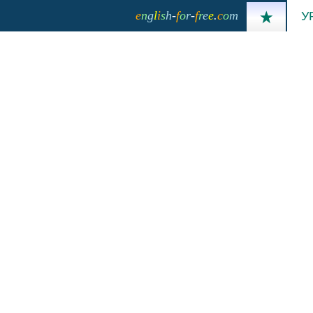
e
n
g
l
i
s
h
-
f
o
r
-
f
r
e
e
.
c
o
m
У
