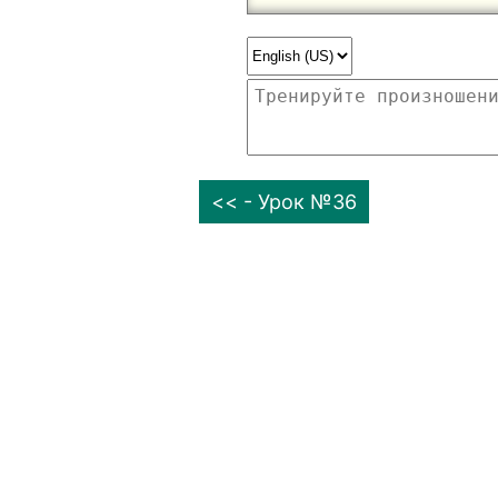
<< - Урок №36