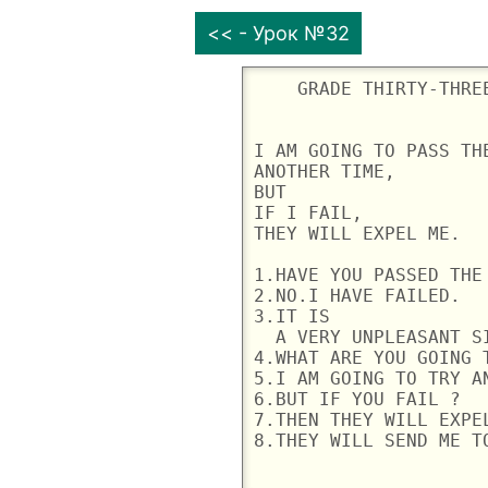
<< - Урок №32