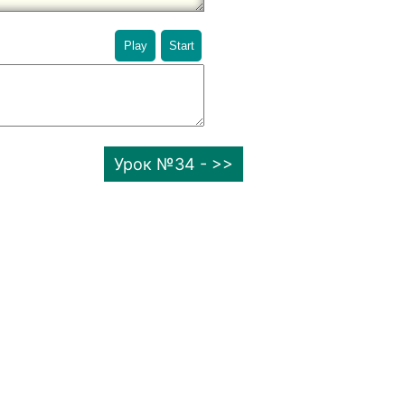
Play
Start
Урок №34 - >>