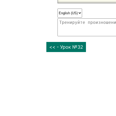
<< - Урок №32