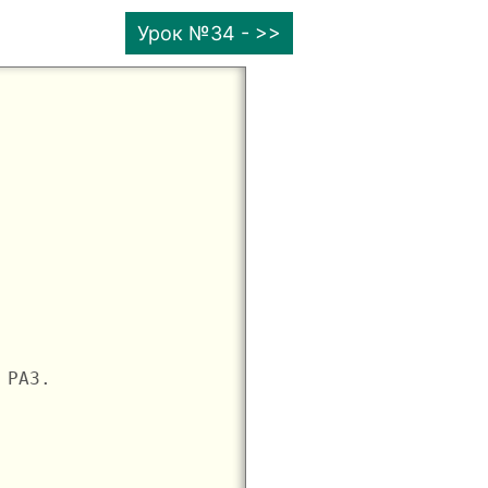
Урок №34 - >>