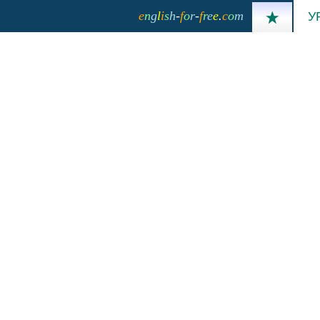
e
n
g
l
i
s
h
-
f
o
r
-
f
r
e
e
.
c
o
m
У
