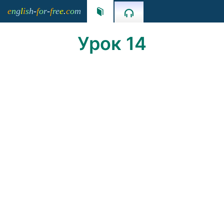
e
n
g
l
i
s
h
-
f
o
r
-
f
r
e
e
.
c
o
m


Урок 14