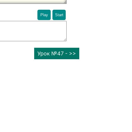
Play
Start
Урок №47 - >>