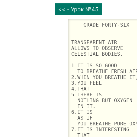
<< - Урок №45