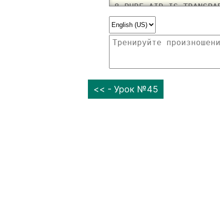
<< - Урок №45