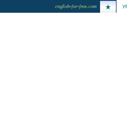
e
n
g
l
i
s
h
-
f
o
r
-
f
r
e
e
.
c
o
m
У
