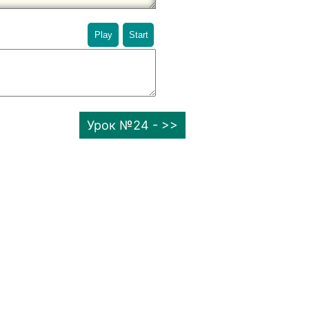
Play
Start
Урок №24 - >>