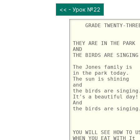
<< - Урок №22