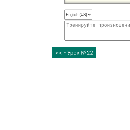
<< - Урок №22