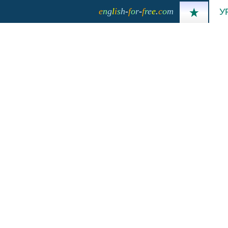
e
n
g
l
i
s
h
-
f
o
r
-
f
r
e
e
.
c
o
m
У
