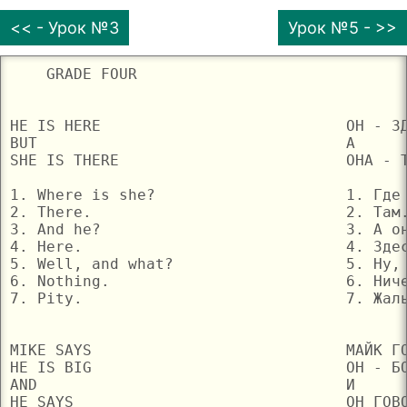
<< - Урок №3
Урок №5 - >>