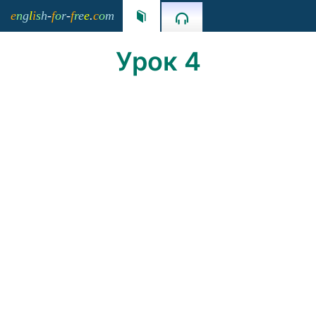
e
n
g
l
i
s
h
-
f
o
r
-
f
r
e
e
.
c
o
m


Урок 4