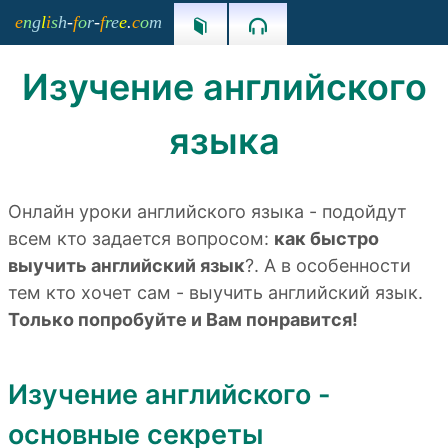
e
n
g
l
i
s
h
-
f
o
r
-
f
r
e
e
.
c
o
m


Изучение английского
языка
Онлайн уроки английского языка - подойдут
всем кто задается вопросом:
как быстро
выучить английский язык
?. А в особенности
тем кто хочет сам - выучить английский язык.
Только попробуйте и Вам понравится!
Изучение английского -
основные секреты